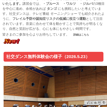
いたします。
講習会では、
・ブルース　・
ワルツ　・
ジルバ
の3種目
を中心に進め、余裕があれば 
タンゴ
 にも挑戦したいと考えていま
す。
社交ダンスは、テレビ番組 
モーニングショー
 でも紹介されたよ
うに、
フレイル予防や認知症リスクの低減に役立つ運動
として注目
されています。音楽に合わせて体を動かすことで気持ちが明るくな
皆さまのご参加を心よりお待ちしています。
詳細はこちら
社交ダンス無料体験会の様子（2026.5.23）